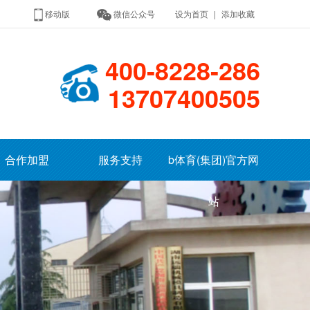
移动版
微信公众号
设为首页
|
添加收藏
400-8228-286
13707400505
合作加盟
服务支持
b体育(集团)官方网
站