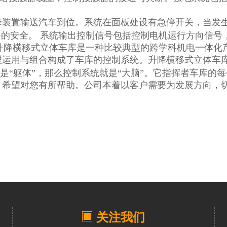
降装置输送汽车到位。系统在面板处设有急停开关，当发
的安全。 系统输出控制信号包括控制电机运行方向信号
升降横移式立体车库是一种比较典型的跨学科机电一体化
理运用与组合构成了车库的控制系统。升降横移式立体车
架是“躯体”，那么控制系统就是“大脑”。它指挥者车库的
，希望对您有所帮助。公司本着以客户需要为发展方向，
关注我们