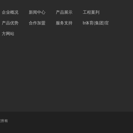
企业概况
新闻中心
产品展示
工程案列
产品优势
合作加盟
服务支持
b体育(集团)官
方网站
权所有