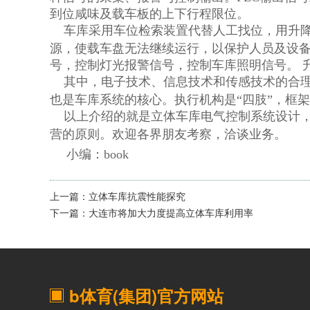
到位咸味及载车板的上下行程限位。
车库采用车位检索装置代替人工找位，用升
源，使载车盘无法继续运行，以保护人员及设备
号，控制灯光报警信号，控制车库照明信号。 
其中，电子技术、信息技术和传感技术的合
也是车库系统的核心。执行机构是“四肢”，框
以上介绍的就是立体车库电气控制系统设计
营的原则。欢迎各界朋友考察，洽谈业务。
小编：book
上一篇：
立体车库抗震性能探究
下一篇：
大连市将加大力度提高立体车库利用率
b体育(集团)官方网站