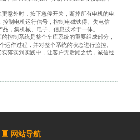
生更意外时，按下急停开关，断掉所有电机的电
，控制电机运行信号，控制电磁铁得、失电信
产品，集机械、电子、信息技术于一体。
库的控制系统是整个车库系统的重要组成部分，
每个运作过程，并对整个系统的状态进行监控。
切实落实到实践中，让客户无后顾之忧，诚信经
网站导航