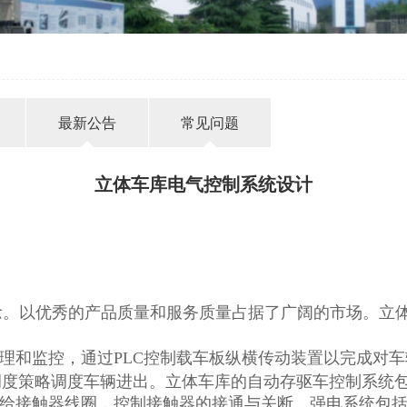
最新公告
常见问题
立体车库电气控制系统设计
。以优秀的产品质量和服务质量占据了广阔的市场。立
理和监控，通过PLC控制载车板纵横传动装置以完成对车
调度策略调度车辆进出。
立体车库的自动存驱车控制系统
号给接触器线圈，控制接触器的接通与关断。强电系统包