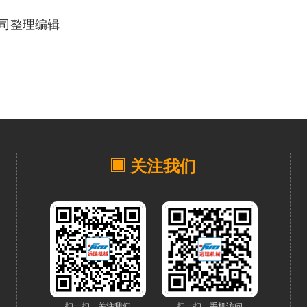
司整理编辑
关注我们
扫一扫，关注我们
扫一扫，手机访问