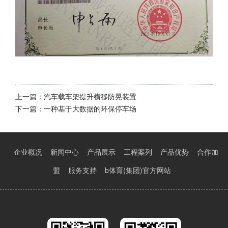
上一篇：
汽车载车架提升横移防晃装置
下一篇：
一种基于大数据的环保停车场
企业概况
新闻中心
产品展示
工程案列
产品优势
合作加
盟
服务支持
b体育(集团)官方网站