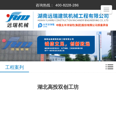
咨询热线：
400-8228-286
Toggle
navigati
工程案列
湖北高投双创工坊