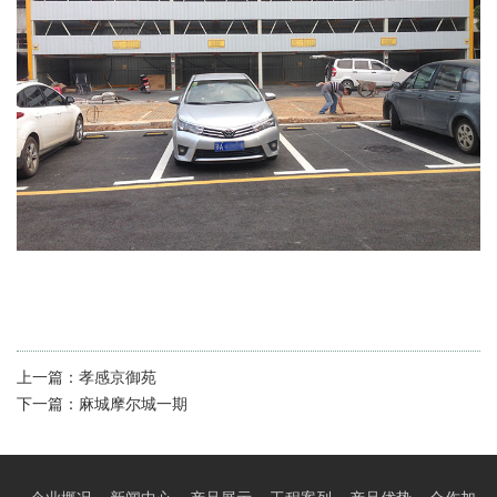
上一篇：
孝感京御苑
下一篇：
麻城摩尔城一期