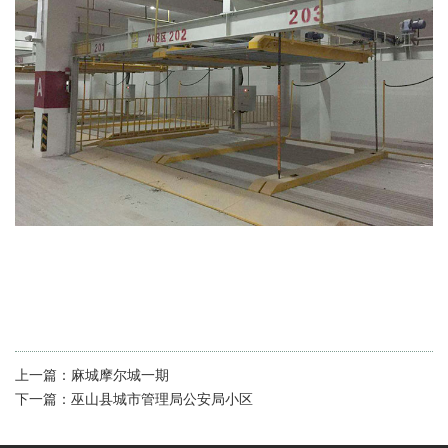
上一篇：
麻城摩尔城一期
下一篇：
巫山县城市管理局公安局小区