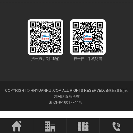
扫一扫，关注我们
扫一扫，手机访问
COPYRIGHT © HNYUANRUI.COM ALL RIGHTS RESERVED.
B体育(集团)官
方网站
版权所有
湘ICP备16017744号