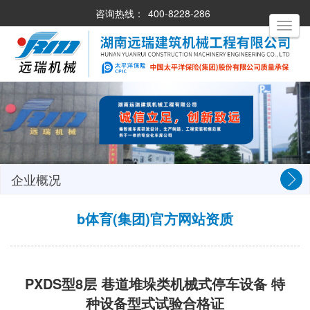
咨询热线：
400-8228-286
Toggle
navigati
企业概况
b体育(集团)官方网站资质
PXDS型8层 巷道堆垛类机械式停车设备 特
种设备型式试验合格证