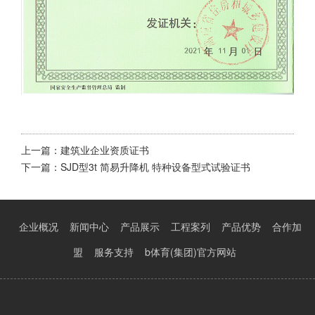
上一篇：
建筑业企业资质证书
下一篇：
SJD型3t 简易升降机 特种设备型式试验证书
企业概况
新闻中心
产品展示
工程案列
产品优势
合作加
盟
服务支持
b体育(集团)官方网站