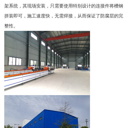
架系统，其现场安装，只需要使用特别设计的连接件将槽钢
拼装即可，施工速度快，无需焊接，从而保证了防腐层的完
整性。