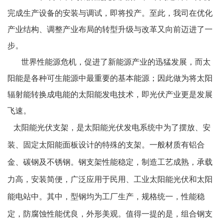
完成生产设备的安装与调试，即将投产。至此，我司在优化
产业结构、调整产业布局的转型升级与改革又向前迈进了一
步。
世界性能源危机，促进了新能源产业的迅猛发展，而太
阳能是各种可生能源中最重要的基本能源；因此做为将
太阳
辐射
能转换成电能的太阳能发电技术，即光伏产业更是发展
飞速
。
太阳能光伏支架，是太阳能光伏发电系统中为了摆放、安
装、固定太阳能面板设计的特殊的支架。一般材质有铝合
金、碳钢及不锈钢。
钢支架性能稳定，制造工艺成熟，承载
力高，安装简便，广泛应用于民用、工业太阳能光伏和太阳
能电站中。其中，型钢均为工厂生产，规格统一，性能稳
定，防腐蚀性能优良，外形美观。值得一提的是，组合钢支