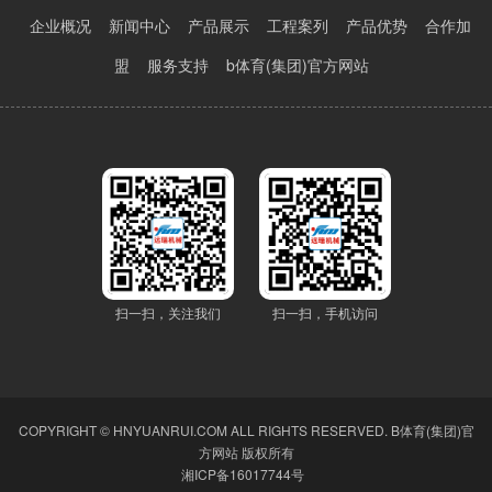
企业概况
新闻中心
产品展示
工程案列
产品优势
合作加
盟
服务支持
b体育(集团)官方网站
扫一扫，关注我们
扫一扫，手机访问
COPYRIGHT © HNYUANRUI.COM ALL RIGHTS RESERVED.
B体育(集团)官
方网站
版权所有
湘ICP备16017744号