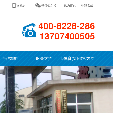
移动版
微信公众号
设为首页
|
添加收藏
400-8228-286
13707400505
合作加盟
服务支持
b体育(集团)官方网
站