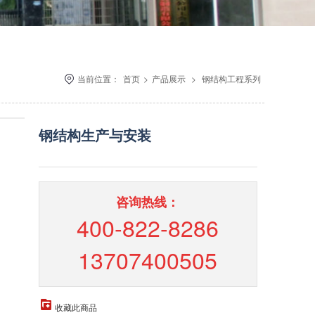
当前位置：
首页
>
产品展示
>
钢结构工程系列
钢结构生产与安装
咨询热线：
400-822-8286
13707400505
收藏此商品