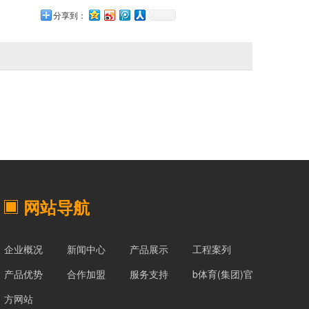
分享到：
网站导航
企业概况
新闻中心
产品展示
工程案列
产品优势
合作加盟
服务支持
b体育(集团)官
方网站