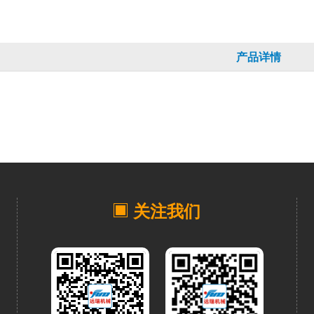
产品详情
关注我们