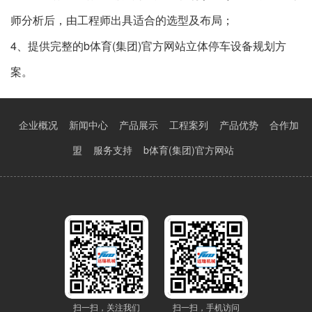
师分析后，由工程师出具适合的选型及布局；
4、提供完整的b体育(集团)官方网站立体停车设备规划方
案。
企业概况
新闻中心
产品展示
工程案列
产品优势
合作加
盟
服务支持
b体育(集团)官方网站
扫一扫，关注我们
扫一扫，手机访问