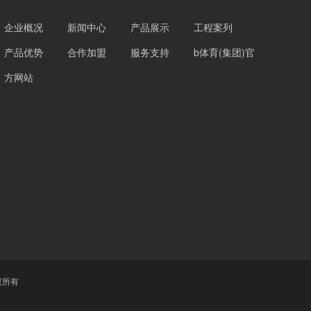
企业概况
新闻中心
产品展示
工程案列
产品优势
合作加盟
服务支持
b体育(集团)官
方网站
权所有