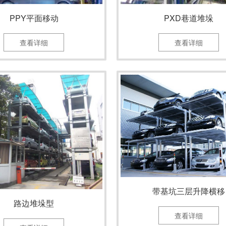
PPY平面移动
PXD巷道堆垛
查看详细
查看详细
带基坑三层升降横移
路边堆垛型
查看详细