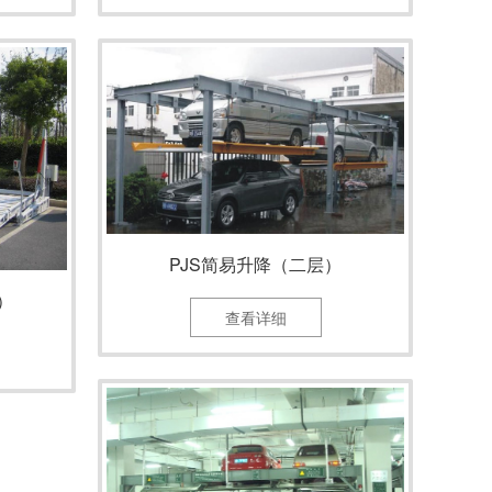
PJS简易升降（二层）
）
查看详细