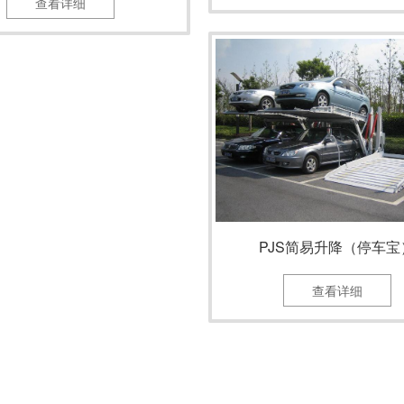
查看详细
PJS简易升降（停车宝
查看详细