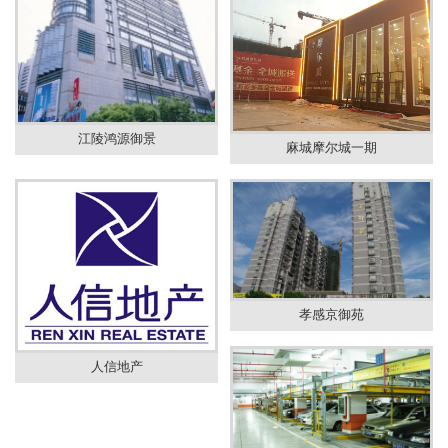
江陵鸿源御景
麻城摩尔城一期
孝感京御苑
人信地产