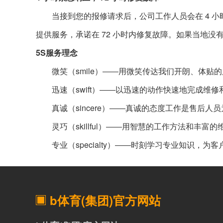
当接到您的报修请求后，公司工作人员会在 4 小
提供服务，承诺在 72 小时内修复故障。如果当地
5S服务理念
微笑（smile）――用微笑传达我们开朗、体贴的
迅速（swift）――以迅速的动作快速地完成维修
真诚（sincere）――真诚的态度工作是售后人
灵巧（skillful）――用智慧的工作方法和丰富
专业（specialty）――时刻学习专业知识，为
b体育(集团)官方网站