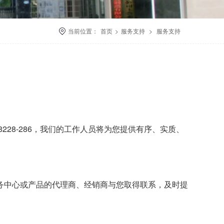
当前位置：
首页
>
服务支持
>
服务支持
8228-286，我们的工作人员将为您提供有序、实质、
中心或产品的代理商、经销商与您取得联系，及时提