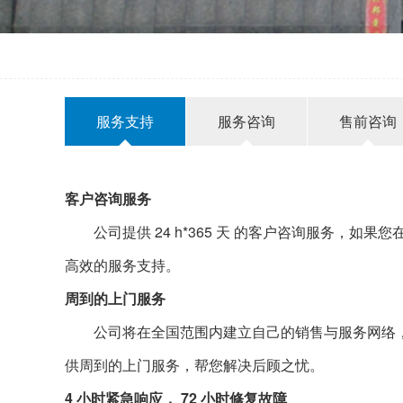
服务支持
服务咨询
售前咨询
客户咨询服务
公司提供 24 h*365 天 的客户咨询服务，如果您
高效的服务支持。
周到的上门服务
公司将在全国范围内建立自己的销售与服务网络，
供周到的上门服务，帮您解决后顾之忧。
4 小时紧急响应， 72 小时修复故障