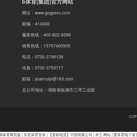
b体育(集团)官方网站
网址：www.gcgperu.com
邮编：414300
服务热线：400-822-8286
销售热线：13707400505
电话：0730-3798128
传真：0730-3753717
邮箱：yuanruijx@163.com
总公司地址：湖南省临湘市三湾工业园
COP
B体育网页版
|
乐竞体育登录
|
【亚联电竞】中国有限公司
|
米兰·网站
|
爱体育电子首