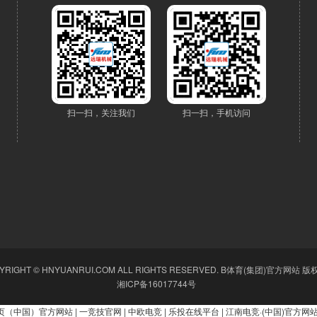
扫一扫，关注我们
扫一扫，手机访问
YRIGHT © HNYUANRUI.COM ALL RIGHTS RESERVED.
B体育(集团)官方网站
版
湘ICP备16017744号
页（中国）官方网站
|
一竞技官网
|
中欧电竞
|
乐投在线平台
|
江南电竞·(中国)官方网