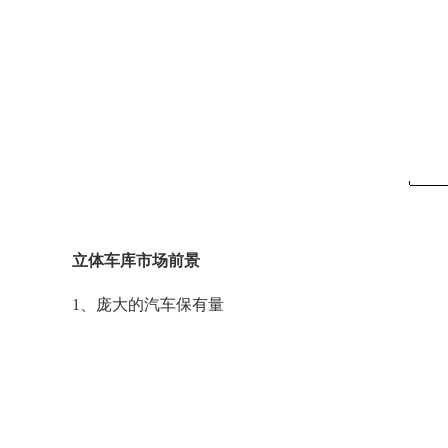
立体车库市场前景
1、庞大的汽车保有量