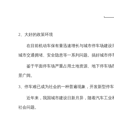
2、大好的政策环境
在目前机动车保有量迅速增长与城市停车场建设滞
城市交通拥堵、安全隐患等一系列问题。搞好城市停
鉴于平面停车场严重占用土地资源、地下停车场昂
景广阔。
3、停车难已成为社会的一种普遍现象，开发新型停
近年来，我国城市建设日新月异，随着汽车工业和
社会问题。