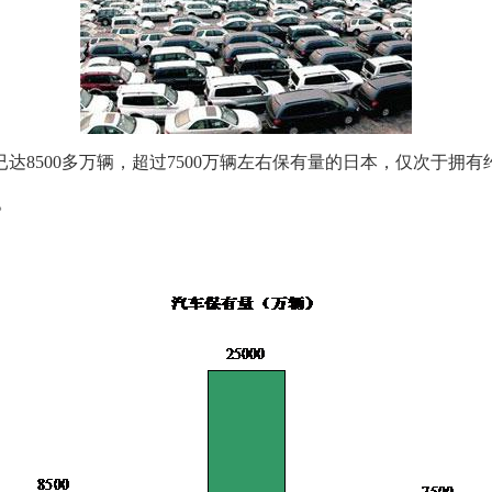
500多万辆，超过7500万辆左右保有量的日本，仅次于拥有约
上。