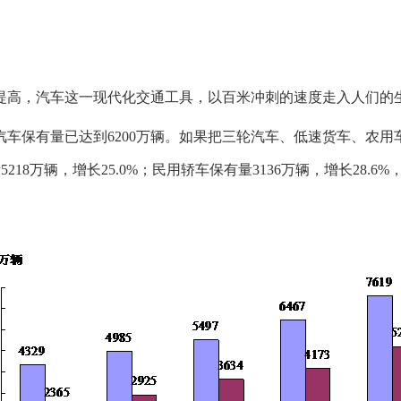
高，汽车这一现代化交通工具，以百米冲刺的速度走入人们的
汽车保有量已达到6200万辆。如果把三轮汽车、低速货车、农用
218万辆，增长25.0%；民用轿车保有量3136万辆，增长28.6%