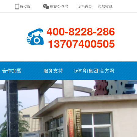
移动版
微信公众号
设为首页
|
添加收藏
400-8228-286
13707400505
合作加盟
服务支持
b体育(集团)官方网
站