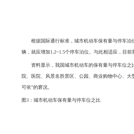
根据国际通行标准，城市机动车保有量与停车泊位总数较
辆，就应增加1.2~1.5个停车泊位。与此相适应，
资料显示，我国城市机动车的保有量与停车位之比仅为
院、医院、风景名胜景区、公园、商业购物中心、大型
可依”的窘况。
图3：城市机动车保有量与停车位之比