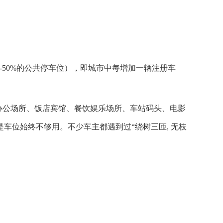
%-50%的公共停车位），即城市中每增加一辆注册车
办公场所、饭店宾馆、餐饮娱乐场所、车站码头、电影
车位始终不够用。不少车主都遇到过“绕树三匝, 无枝