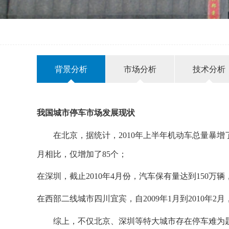
背景分析
市场分析
技术分析
我国城市停车市场发展现状
在北京，据统计，2010年上半年机动车总量暴增了34
月相比，仅增加了85个；
在深圳，截止2010年4月份，汽车保有量达到150万
在西部二线城市四川宜宾，自2009年1月到2010年2
综上，不仅北京、深圳等特大城市存在停车难为题，