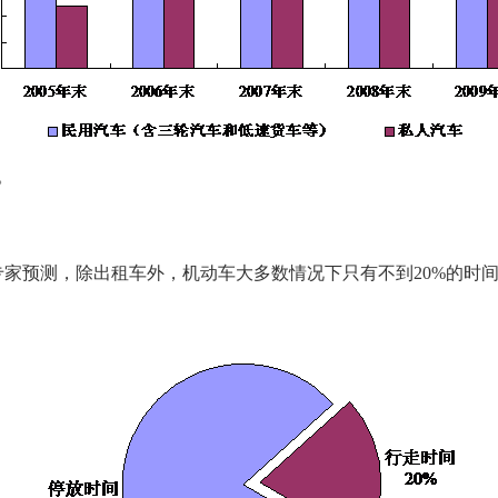
上。
专家预测，除出租车外，机动车大多数情况下只有不到20%的时