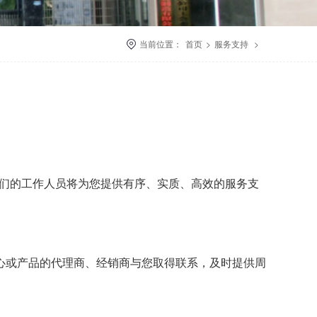
当前位置：
首页
>
服务支持
>
们的工作人员将为您提供有序、实质、高效的服务支
心或产品的代理商、经销商与您取得联系，及时提供周