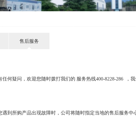
售后服务
何疑问，欢迎您随时拨打我们的 服务热线400-
8228
-286
，我
您遇到所购产品出现故障时，公司将随时指定当地的售后服务中