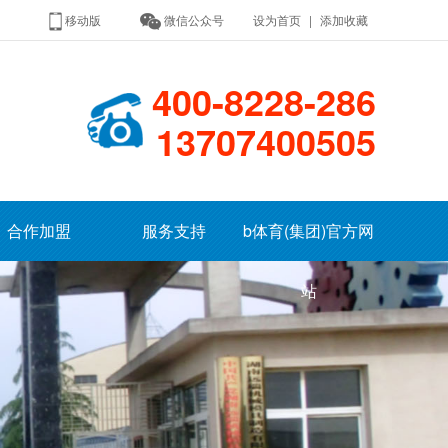
移动版
微信公众号
设为首页
|
添加收藏
400-8228-286
13707400505
合作加盟
服务支持
b体育(集团)官方网
站