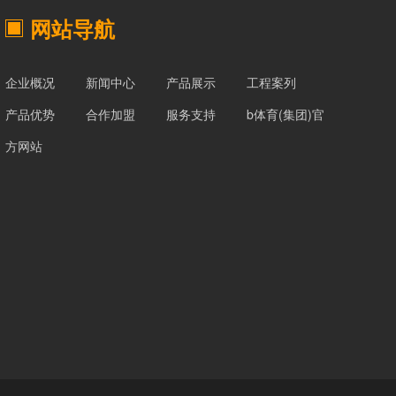
网站导航
企业概况
新闻中心
产品展示
工程案列
产品优势
合作加盟
服务支持
b体育(集团)官
方网站