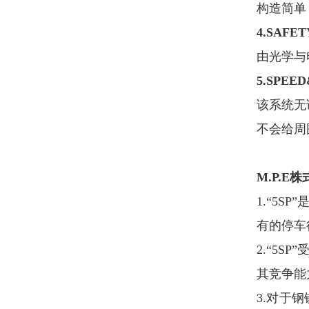
构造简单
4.SAFE
由光学与
5.SPEE
该系统无
不会给周
M.P.E
1.“5
有的停车
2.“5
其竞争能
3.对于