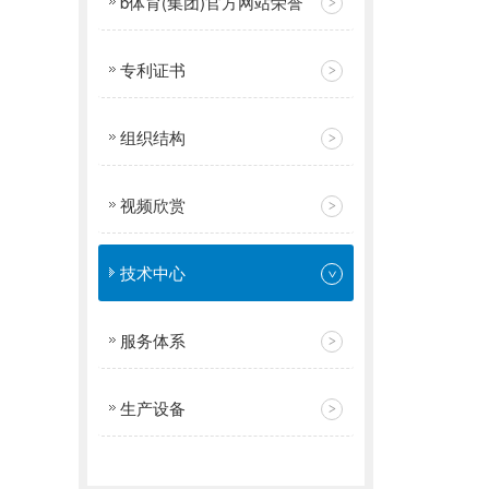
b体育(集团)官方网站荣誉
专利证书
组织结构
视频欣赏
技术中心
服务体系
生产设备