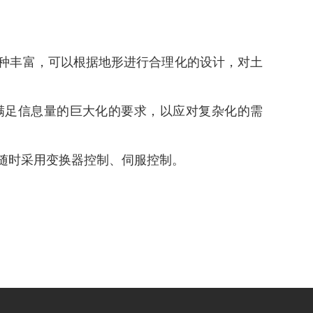
机种丰富，可以根据地形进行合理化的设计，对土
满足信息量的巨大化的要求，以应对复杂化的需
，随时采用变换器控制、伺服控制。