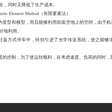
全，同时又降低了生产成本。
nite Element Method（有限要素法）
分为竖型和横型，而且能够利用前面空地上的空间，由于
好地利用。
面往返方式停车中，特别引进了光学传送系统，使之能够
装置的控制，为了使运转顺利，在考虑速度、负荷的同时