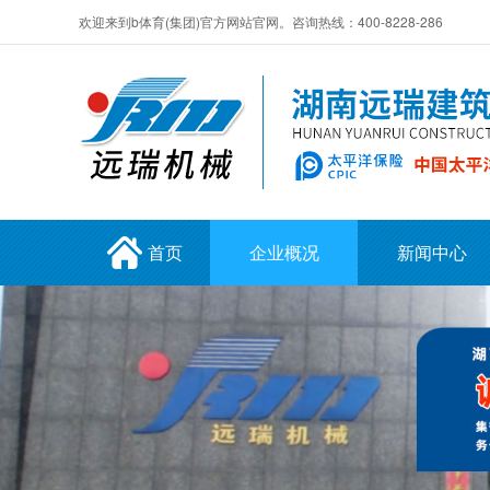
欢迎来到b体育(集团)官方网站官网。咨询热线：400-8228-286
首页
企业概况
新闻中心