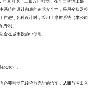
竖型，而且可以向三轴方向移动，在前面空地上部，
本系统的设计彻底的追求安全性，采用变换器控
由于在进行各种设计时，采用了摩擦系统（本公司
8项专利。
适合在城市设施中使用。
优化设计。
有必要移动已经停放完毕的汽车，从而节省出入