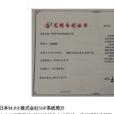
日本
M.P.E株式会社5SP系统简介