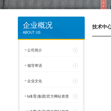
企业概况
技术中
ABOUT US
公司简介
领导寄语
企业文化
b体育(集团)官方网站资质