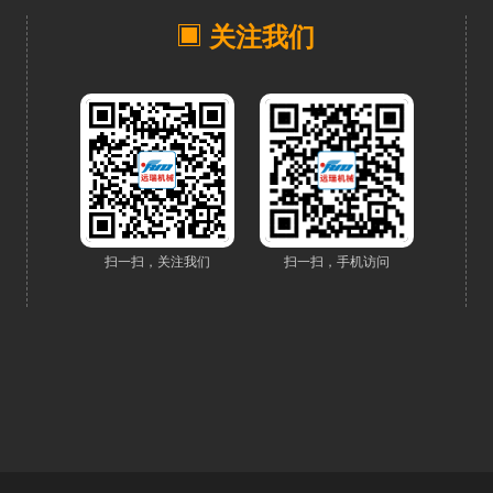
关注我们
扫一扫，关注我们
扫一扫，手机访问