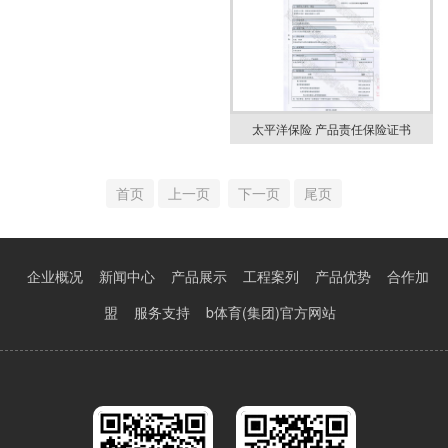
太平洋保险 产品责任保险证书
首页
上一页
下一页
尾页
企业概况
新闻中心
产品展示
工程案列
产品优势
合作加
盟
服务支持
b体育(集团)官方网站