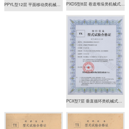
PXDS型8层 巷道堆垛类机械式停车
PPYL型12层 平面移动类机械式停车
PCX型7层 垂直循环类机械式停车设