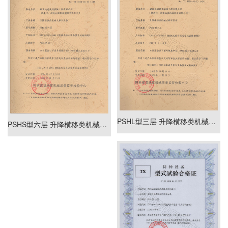
PSHL型三层 升降横移类机械式停车
PSHS型六层 升降横移类机械式停车