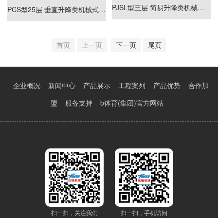
PJSL型三层 简易升降类机械式停车
PCS型25层 垂直升降类机械式停车
首页
上一页
下一页
尾页
企业概况
新闻中心
产品展示
工程案列
产品优势
合作加
盟
服务支持
b体育(集团)官方网站
扫一扫，关注我们
扫一扫，手机访问