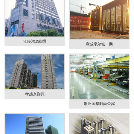
江陵鸿源御景
麻城摩尔城一期
孝感京御苑
荆州国华时尚公寓