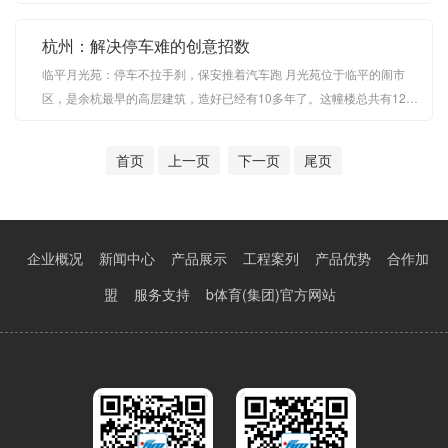
下的轿车被人喷漆，还有7辆私家车同时遭此噩运。 李女士说，每天都
在上演现实版的“抢车位”，这次发生喷漆事件，应该也跟小区停车难有
杭州：解决停车难的创意招数
关。 爱车小区内屡遭污损破坏 “我是早上下楼时发
临平月光苑：停车不拉手刹，保安推着汽车跑 月光苑位于临平的闹市
区，是余杭最早的高层建筑，造好已经有10多年了。这幢楼总共有126
户人家，100多辆私家车，但停车的地方只有小区门口一块不到300平方
米的水泥地。空地上分布着14个车库，划好的停车位也只有13个。 小区
首页
上一页
下一页
尾页
物管只好通过“停车不拉手刹”大变“车位”，20多个停
企业概况
新闻中心
产品展示
工程案列
产品优势
合作加
盟
服务支持
b体育(集团)官方网站